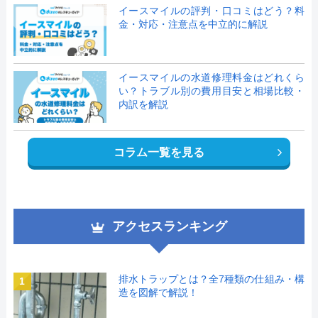
イースマイルの評判・口コミはどう？料
金・対応・注意点を中立的に解説
イースマイルの水道修理料金はどれくら
い？トラブル別の費用目安と相場比較・
内訳を解説
コラム一覧を見る
アクセスランキング
排水トラップとは？全7種類の仕組み・構
1
造を図解で解説！