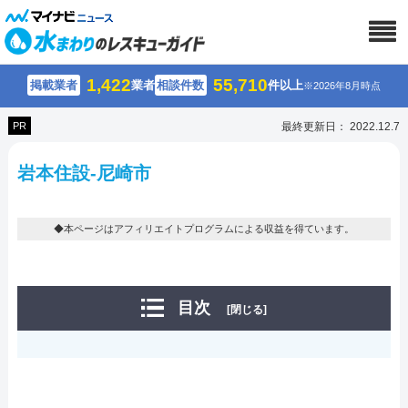
1,422
55,710
掲載業者
業者
相談件数
件以上
※2026年8月時点
PR
最終更新日： 2022.12.7
岩本住設-尼崎市
◆本ページはアフィリエイトプログラムによる収益を得ています。
目次
[閉じる]