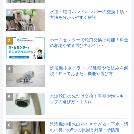
水道・蛇口ハンドルレバーの交換手順・
2
方法を分かりやすく解説
ホームセンターで蛇口交換は可能！料金
3
の相場や業者選びのポイント
洗濯機排水トラップ2種類や仕組みを解
4
説！知っておきたい機能や選び方
水道蛇口の先だけ交換！手順や泡沫キャ
5
ップの選び方・手入れ
洗濯機の排水口がくさすぎる！下水・汚
6
れの臭いの5つの原因と対策・予防策