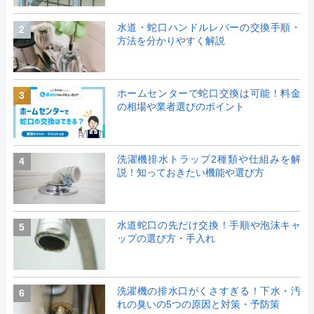
水道・蛇口ハンドルレバーの交換手順・
2
方法を分かりやすく解説
ホームセンターで蛇口交換は可能！料金
3
の相場や業者選びのポイント
洗濯機排水トラップ2種類や仕組みを解
4
説！知っておきたい機能や選び方
水道蛇口の先だけ交換！手順や泡沫キャ
5
ップの選び方・手入れ
洗濯機の排水口がくさすぎる！下水・汚
6
れの臭いの5つの原因と対策・予防策