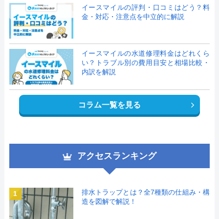
イースマイルの評判・口コミはどう？料
金・対応・注意点を中立的に解説
イースマイルの水道修理料金はどれくら
い？トラブル別の費用目安と相場比較・
内訳を解説
コラム一覧を見る
アクセスランキング
排水トラップとは？全7種類の仕組み・構
1
造を図解で解説！