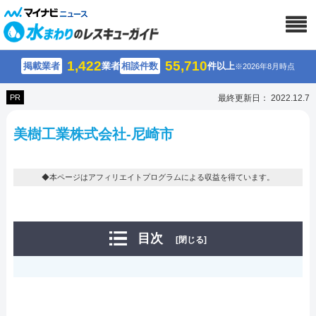
1,422
55,710
掲載業者
業者
相談件数
件以上
※2026年8月時点
PR
最終更新日： 2022.12.7
美樹工業株式会社-尼崎市
◆本ページはアフィリエイトプログラムによる収益を得ています。
目次
[閉じる]