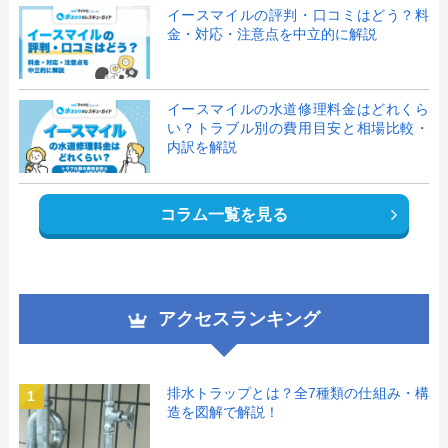
イースマイルの評判・口コミはどう？料
金・対応・注意点を中立的に解説
イースマイルの水道修理料金はどれくら
い？トラブル別の費用目安と相場比較・
内訳を解説
コラム一覧を見る
アクセスランキング
排水トラップとは？全7種類の仕組み・構
1
造を図解で解説！