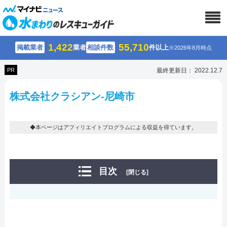
1,422
55,710
掲載業者
業者
相談件数
件以上
※2026年8月時点
PR
最終更新日： 2022.12.7
株式会社クラシアン-尼崎市
◆本ページはアフィリエイトプログラムによる収益を得ています。
目次
[閉じる]