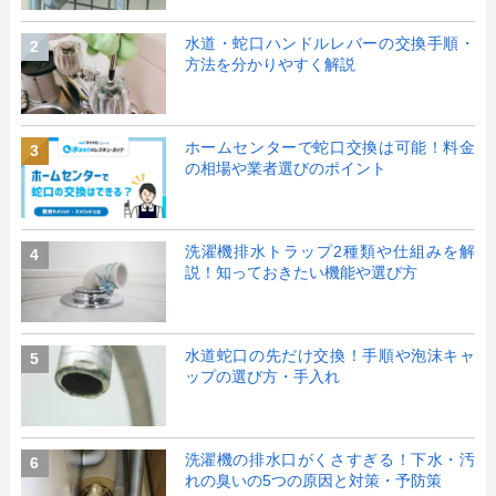
水道・蛇口ハンドルレバーの交換手順・
2
方法を分かりやすく解説
ホームセンターで蛇口交換は可能！料金
3
の相場や業者選びのポイント
洗濯機排水トラップ2種類や仕組みを解
4
説！知っておきたい機能や選び方
水道蛇口の先だけ交換！手順や泡沫キャ
5
ップの選び方・手入れ
洗濯機の排水口がくさすぎる！下水・汚
6
れの臭いの5つの原因と対策・予防策