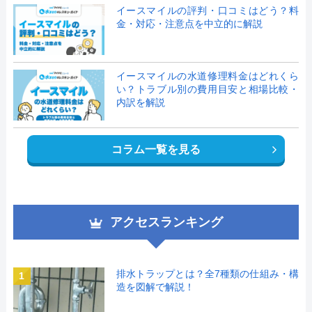
イースマイルの評判・口コミはどう？料
金・対応・注意点を中立的に解説
イースマイルの水道修理料金はどれくら
い？トラブル別の費用目安と相場比較・
内訳を解説
コラム一覧を見る
アクセスランキング
排水トラップとは？全7種類の仕組み・構
1
造を図解で解説！