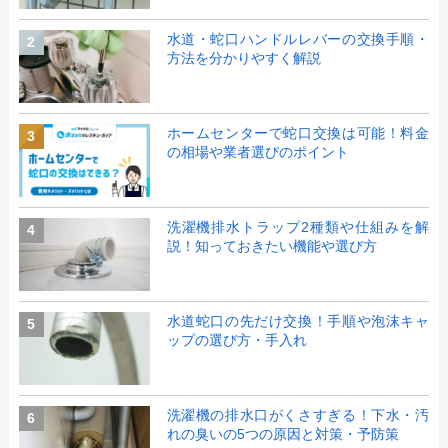
水道・蛇口ハンドルレバーの交換手順・
2
方法を分かりやすく解説
ホームセンターで蛇口交換は可能！料金
3
の相場や業者選びのポイント
洗濯機排水トラップ2種類や仕組みを解
4
説！知っておきたい機能や選び方
水道蛇口の先だけ交換！手順や泡沫キャ
5
ップの選び方・手入れ
洗濯機の排水口がくさすぎる！下水・汚
6
れの臭いの5つの原因と対策・予防策