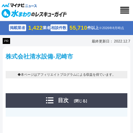
1,422
55,710
掲載業者
業者
相談件数
件以上
※2026年8月時点
PR
最終更新日： 2022.12.7
株式会社清水設備-尼崎市
◆本ページはアフィリエイトプログラムによる収益を得ています。
目次
[閉じる]