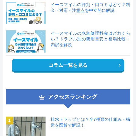
イースマイルの評判・口コミはどう？料
金・対応・注意点を中立的に解説
イースマイルの水道修理料金はどれくら
い？トラブル別の費用目安と相場比較・
内訳を解説
コラム一覧を見る
アクセスランキング
排水トラップとは？全7種類の仕組み・構
1
造を図解で解説！