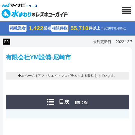
1,422
55,710
掲載業者
業者
相談件数
件以上
※2026年8月時点
PR
最終更新日： 2022.12.7
有限会社YM設備-尼崎市
◆本ページはアフィリエイトプログラムによる収益を得ています。
目次
[閉じる]