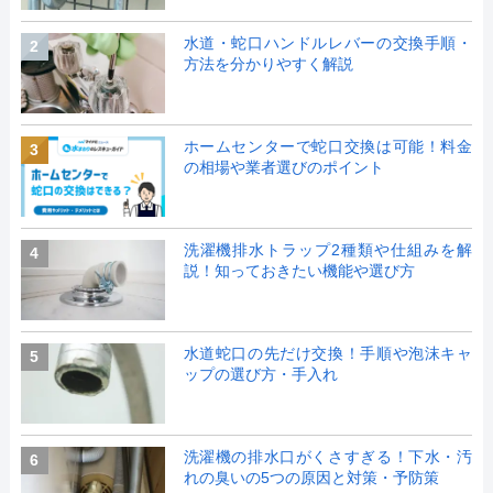
水道・蛇口ハンドルレバーの交換手順・
2
方法を分かりやすく解説
ホームセンターで蛇口交換は可能！料金
3
の相場や業者選びのポイント
洗濯機排水トラップ2種類や仕組みを解
4
説！知っておきたい機能や選び方
水道蛇口の先だけ交換！手順や泡沫キャ
5
ップの選び方・手入れ
洗濯機の排水口がくさすぎる！下水・汚
6
れの臭いの5つの原因と対策・予防策