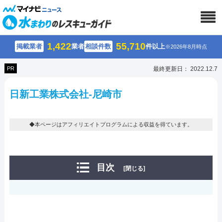
1,422
55,710
掲載業者
業者
相談件数
件以上
※2026年8月時点
PR
最終更新日： 2022.12.7
日新工業株式会社-尼崎市
◆本ページはアフィリエイトプログラムによる収益を得ています。
目次
[閉じる]