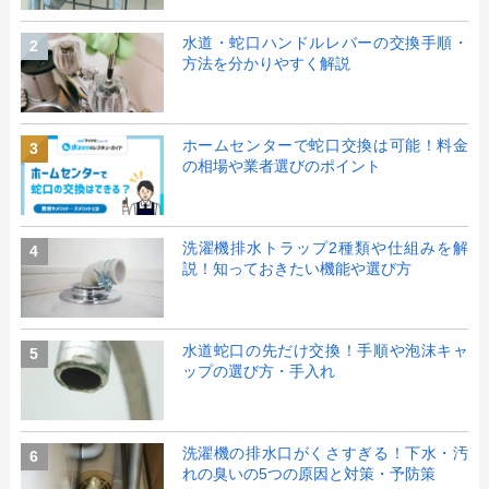
水道・蛇口ハンドルレバーの交換手順・
2
方法を分かりやすく解説
ホームセンターで蛇口交換は可能！料金
3
の相場や業者選びのポイント
洗濯機排水トラップ2種類や仕組みを解
4
説！知っておきたい機能や選び方
水道蛇口の先だけ交換！手順や泡沫キャ
5
ップの選び方・手入れ
洗濯機の排水口がくさすぎる！下水・汚
6
れの臭いの5つの原因と対策・予防策