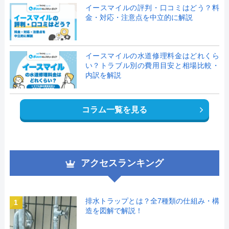
イースマイルの評判・口コミはどう？料
金・対応・注意点を中立的に解説
イースマイルの水道修理料金はどれくら
い？トラブル別の費用目安と相場比較・
内訳を解説
コラム一覧を見る
アクセスランキング
排水トラップとは？全7種類の仕組み・構
1
造を図解で解説！