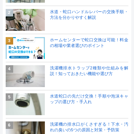
水道・蛇口ハンドルレバーの交換手順・
2
方法を分かりやすく解説
ホームセンターで蛇口交換は可能！料金
3
の相場や業者選びのポイント
洗濯機排水トラップ2種類や仕組みを解
4
説！知っておきたい機能や選び方
水道蛇口の先だけ交換！手順や泡沫キャ
5
ップの選び方・手入れ
洗濯機の排水口がくさすぎる！下水・汚
6
れの臭いの5つの原因と対策・予防策