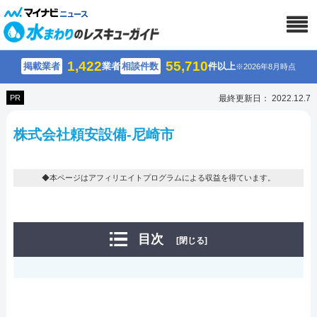
1,422
55,710
掲載業者
業者
相談件数
件以上
※2026年8月時点
PR
最終更新日： 2022.12.7
株式会社頼安設備-尼崎市
◆本ページはアフィリエイトプログラムによる収益を得ています。
目次
[閉じる]