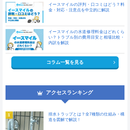
イースマイルの評判・口コミはどう？料
金・対応・注意点を中立的に解説
イースマイルの水道修理料金はどれくら
い？トラブル別の費用目安と相場比較・
内訳を解説
コラム一覧を見る
アクセスランキング
排水トラップとは？全7種類の仕組み・構
1
造を図解で解説！