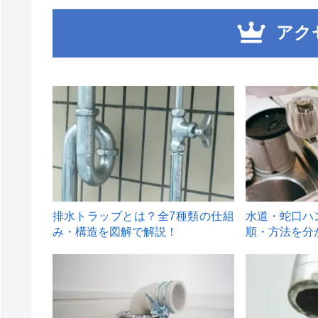
アク
1
2
排水トラップとは？全7種類の仕組
水道・蛇口ハ
み・構造を図解で解説！
順・方法を分
4
5