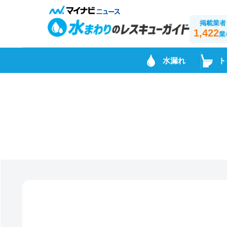
掲載業者
1,422
業
水漏れ
ト