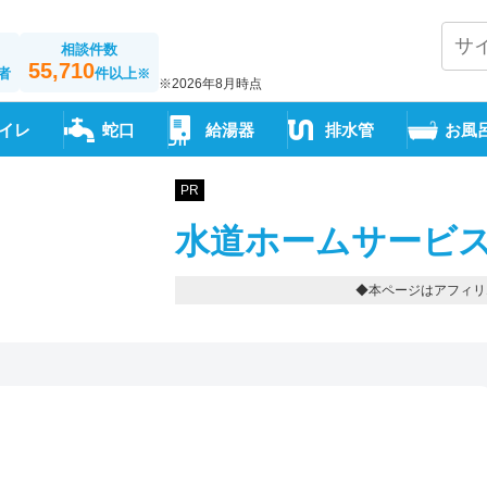
相談件数
55,710
者
件以上
※
※2026年8月時点
イレ
蛇口
給湯器
排水管
お風
PR
水道ホームサービス
◆本ページはアフィリ