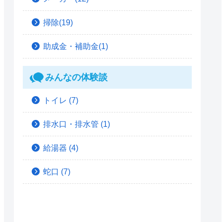
掃除(19)
助成金・補助金(1)
みんなの体験談
トイレ
(7)
排水口・排水管
(1)
給湯器
(4)
蛇口
(7)