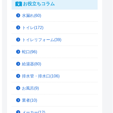
お役立ちコラム
水漏れ(60)
トイレ(172)
トイレリフォーム(39)
蛇口(96)
給湯器(80)
排水管・排水口(106)
お風呂(9)
業者(10)
メーカー(12)