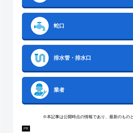
蛇口
排水管・排水口
業者
※本記事は公開時点の情報であり、最新のもの
PR