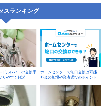
セスランキング
3
ンドルレバーの交換手
ホームセンターで蛇口交換は可能！
かりやすく解説
料金の相場や業者選びのポイント
6