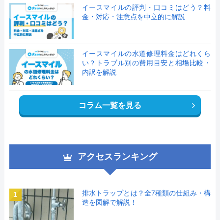
イースマイルの評判・口コミはどう？料
金・対応・注意点を中立的に解説
イースマイルの水道修理料金はどれくら
い？トラブル別の費用目安と相場比較・
内訳を解説
コラム一覧を見る
アクセスランキング
排水トラップとは？全7種類の仕組み・構
1
造を図解で解説！