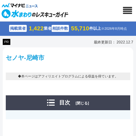
1,422
55,710
掲載業者
業者
相談件数
件以上
※2026年8月時点
PR
最終更新日： 2022.12.7
セノヤ-尼崎市
◆本ページはアフィリエイトプログラムによる収益を得ています。
目次
[閉じる]