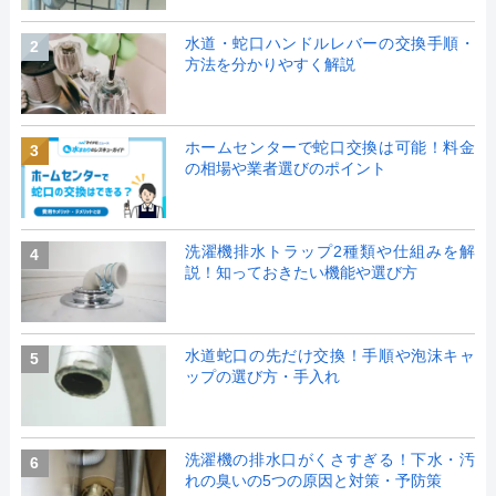
水道・蛇口ハンドルレバーの交換手順・
2
方法を分かりやすく解説
ホームセンターで蛇口交換は可能！料金
3
の相場や業者選びのポイント
洗濯機排水トラップ2種類や仕組みを解
4
説！知っておきたい機能や選び方
水道蛇口の先だけ交換！手順や泡沫キャ
5
ップの選び方・手入れ
洗濯機の排水口がくさすぎる！下水・汚
6
れの臭いの5つの原因と対策・予防策