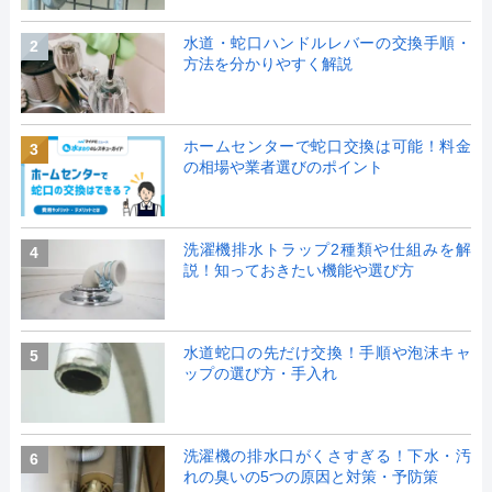
水道・蛇口ハンドルレバーの交換手順・
2
方法を分かりやすく解説
ホームセンターで蛇口交換は可能！料金
3
の相場や業者選びのポイント
洗濯機排水トラップ2種類や仕組みを解
4
説！知っておきたい機能や選び方
水道蛇口の先だけ交換！手順や泡沫キャ
5
ップの選び方・手入れ
洗濯機の排水口がくさすぎる！下水・汚
6
れの臭いの5つの原因と対策・予防策