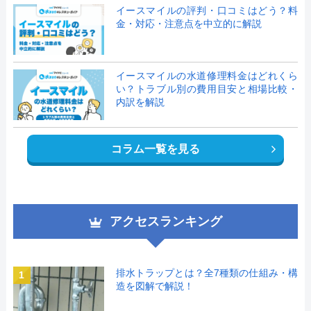
イースマイルの評判・口コミはどう？料
金・対応・注意点を中立的に解説
イースマイルの水道修理料金はどれくら
い？トラブル別の費用目安と相場比較・
内訳を解説
コラム一覧を見る
アクセスランキング
排水トラップとは？全7種類の仕組み・構
1
造を図解で解説！