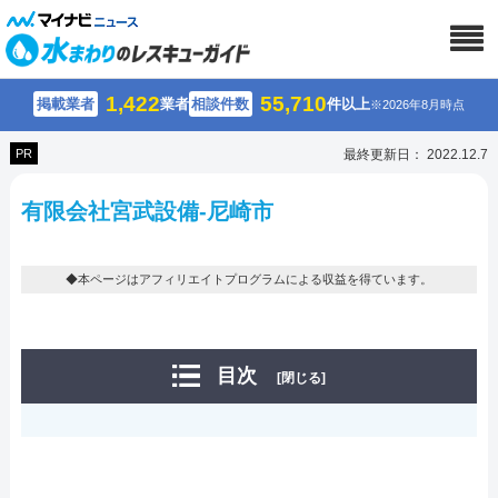
1,422
55,710
掲載業者
業者
相談件数
件以上
※2026年8月時点
PR
最終更新日： 2022.12.7
有限会社宮武設備-尼崎市
◆本ページはアフィリエイトプログラムによる収益を得ています。
目次
[閉じる]