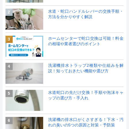
水道・蛇口ハンドルレバーの交換手順・
2
方法を分かりやすく解説
ホームセンターで蛇口交換は可能！料金
3
の相場や業者選びのポイント
洗濯機排水トラップ2種類や仕組みを解
4
説！知っておきたい機能や選び方
水道蛇口の先だけ交換！手順や泡沫キャ
5
ップの選び方・手入れ
洗濯機の排水口がくさすぎる！下水・汚
6
れの臭いの5つの原因と対策・予防策