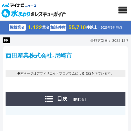
1,422
55,710
掲載業者
業者
相談件数
件以上
※2026年8月時点
PR
最終更新日： 2022.12.7
西田産業株式会社-尼崎市
◆本ページはアフィリエイトプログラムによる収益を得ています。
目次
[閉じる]