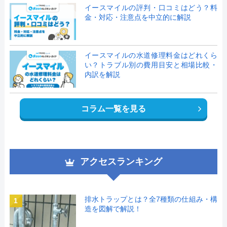
イースマイルの評判・口コミはどう？料
金・対応・注意点を中立的に解説
イースマイルの水道修理料金はどれくら
い？トラブル別の費用目安と相場比較・
内訳を解説
コラム一覧を見る
アクセスランキング
排水トラップとは？全7種類の仕組み・構
1
造を図解で解説！