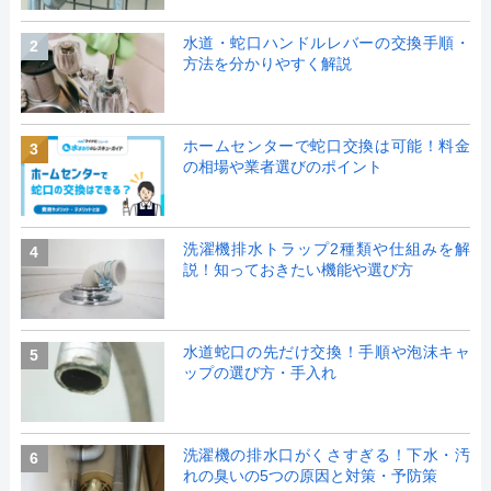
水道・蛇口ハンドルレバーの交換手順・
2
方法を分かりやすく解説
ホームセンターで蛇口交換は可能！料金
3
の相場や業者選びのポイント
洗濯機排水トラップ2種類や仕組みを解
4
説！知っておきたい機能や選び方
水道蛇口の先だけ交換！手順や泡沫キャ
5
ップの選び方・手入れ
洗濯機の排水口がくさすぎる！下水・汚
6
れの臭いの5つの原因と対策・予防策