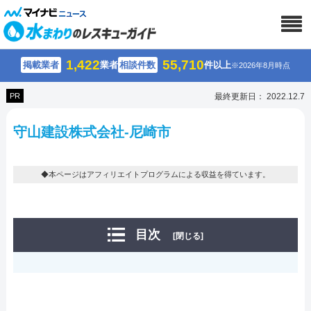
1,422
55,710
掲載業者
業者
相談件数
件以上
※2026年8月時点
PR
最終更新日： 2022.12.7
守山建設株式会社-尼崎市
◆本ページはアフィリエイトプログラムによる収益を得ています。
目次
[閉じる]