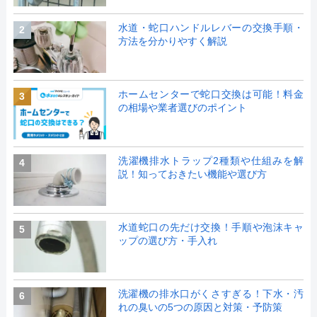
水道・蛇口ハンドルレバーの交換手順・
2
方法を分かりやすく解説
ホームセンターで蛇口交換は可能！料金
3
の相場や業者選びのポイント
洗濯機排水トラップ2種類や仕組みを解
4
説！知っておきたい機能や選び方
水道蛇口の先だけ交換！手順や泡沫キャ
5
ップの選び方・手入れ
洗濯機の排水口がくさすぎる！下水・汚
6
れの臭いの5つの原因と対策・予防策