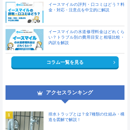
イースマイルの評判・口コミはどう？料
金・対応・注意点を中立的に解説
イースマイルの水道修理料金はどれくら
い？トラブル別の費用目安と相場比較・
内訳を解説
コラム一覧を見る
アクセスランキング
排水トラップとは？全7種類の仕組み・構
1
造を図解で解説！