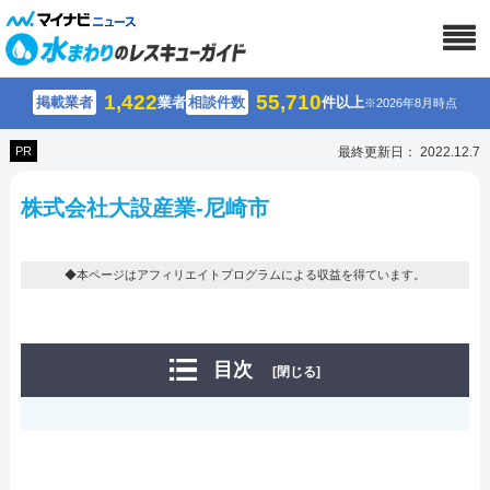
1,422
55,710
掲載業者
業者
相談件数
件以上
※2026年8月時点
PR
最終更新日： 2022.12.7
株式会社大設産業-尼崎市
◆本ページはアフィリエイトプログラムによる収益を得ています。
目次
[閉じる]