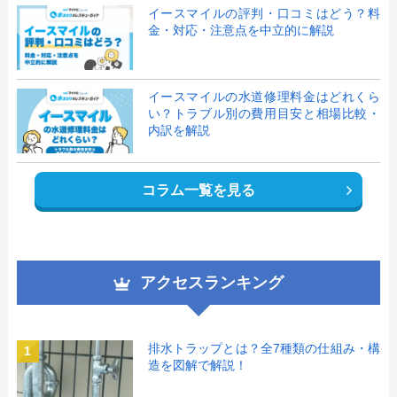
イースマイルの評判・口コミはどう？料
金・対応・注意点を中立的に解説
イースマイルの水道修理料金はどれくら
い？トラブル別の費用目安と相場比較・
内訳を解説
コラム一覧を見る
アクセスランキング
排水トラップとは？全7種類の仕組み・構
1
造を図解で解説！