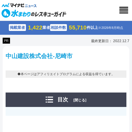
1,422
55,710
掲載業者
業者
相談件数
件以上
※2026年8月時点
PR
最終更新日： 2022.12.7
中山建設株式会社-尼崎市
◆本ページはアフィリエイトプログラムによる収益を得ています。
目次
[閉じる]