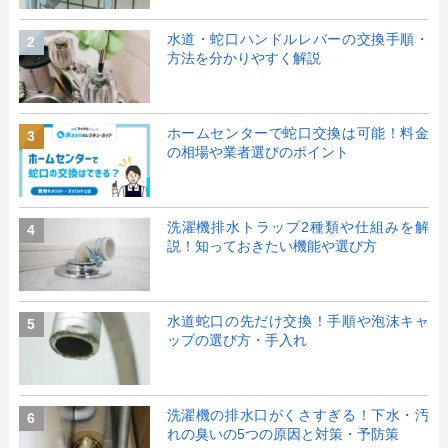
水道・蛇口ハンドルレバーの交換手順・
2
方法を分かりやすく解説
ホームセンターで蛇口交換は可能！料金
3
の相場や業者選びのポイント
洗濯機排水トラップ2種類や仕組みを解
4
説！知っておきたい機能や選び方
水道蛇口の先だけ交換！手順や泡沫キャ
5
ップの選び方・手入れ
洗濯機の排水口がくさすぎる！下水・汚
6
れの臭いの5つの原因と対策・予防策