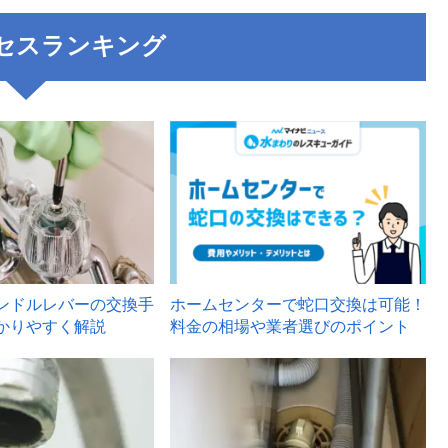
セスランキング
3
ンドルレバーの交換手
ホームセンターで蛇口交換は可能！
かりやすく解説
料金の相場や業者選びのポイント
6