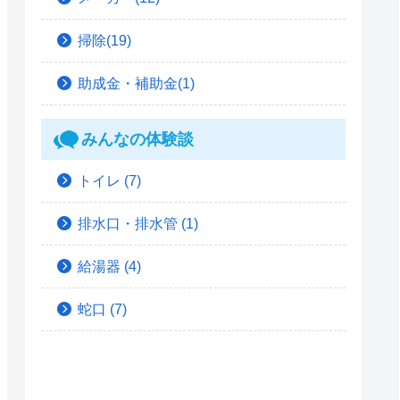
掃除(19)
助成金・補助金(1)
みんなの体験談
トイレ
(7)
排水口・排水管
(1)
給湯器
(4)
蛇口
(7)