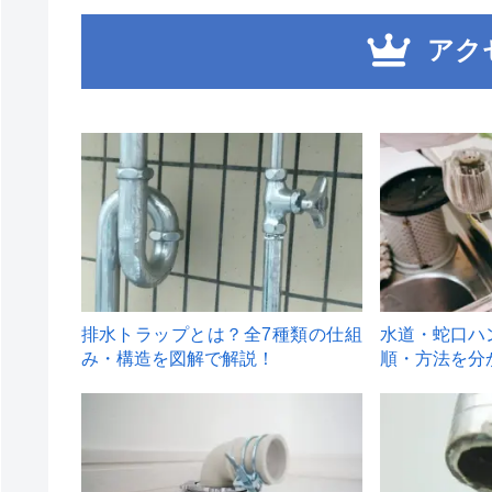
アク
1
2
排水トラップとは？全7種類の仕組
水道・蛇口ハ
み・構造を図解で解説！
順・方法を分
4
5