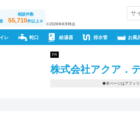
相談件数
55,710
者
件以上
※
※2026年8月時点
イレ
蛇口
給湯器
排水管
お風
PR
株式会社アクア．テ
◆本ページはアフィリ