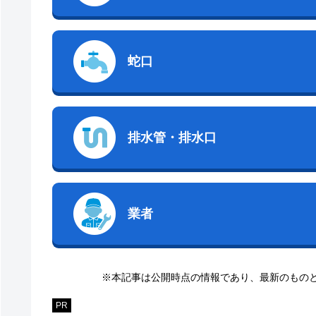
蛇口
排水管・排水口
業者
※本記事は公開時点の情報であり、最新のもの
PR