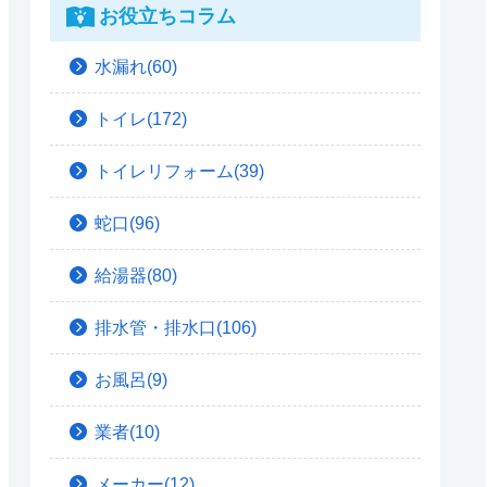
お役立ちコラム
水漏れ(60)
トイレ(172)
トイレリフォーム(39)
蛇口(96)
給湯器(80)
排水管・排水口(106)
お風呂(9)
業者(10)
メーカー(12)