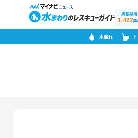
掲載業者
1,422
業
水漏れ
ト