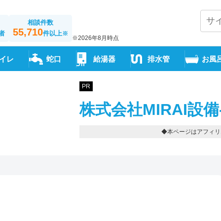
相談件数
55,710
者
件以上
※
※2026年8月時点
イレ
蛇口
給湯器
排水管
お風
PR
株式会社MIRAI設備
◆本ページはアフィリ