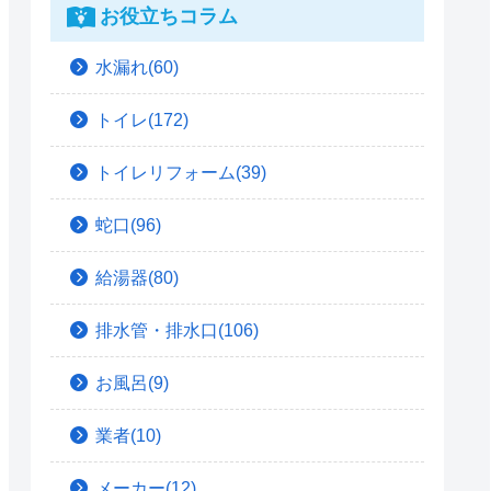
お役立ちコラム
水漏れ(60)
トイレ(172)
トイレリフォーム(39)
蛇口(96)
給湯器(80)
排水管・排水口(106)
お風呂(9)
業者(10)
メーカー(12)