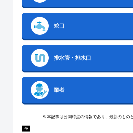
蛇口
排水管・排水口
業者
※本記事は公開時点の情報であり、最新のもの
PR