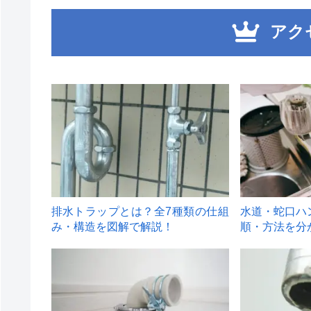
アク
1
2
排水トラップとは？全7種類の仕組
水道・蛇口ハ
み・構造を図解で解説！
順・方法を分
4
5