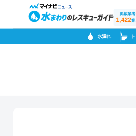
掲載業者
1,422
業
水漏れ
ト