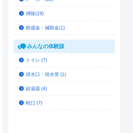
掃除(19)
助成金・補助金(1)
みんなの体験談
トイレ
(7)
排水口・排水管
(1)
給湯器
(4)
蛇口
(7)