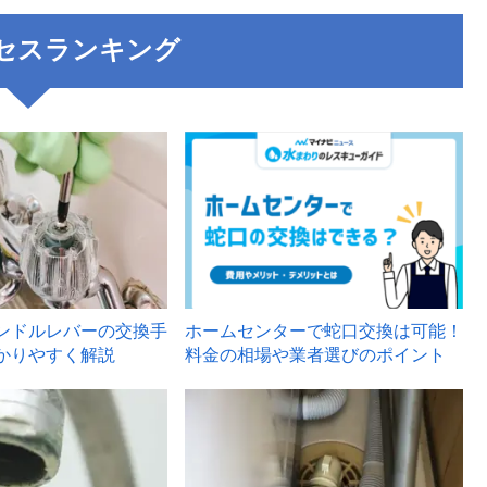
セスランキング
3
ンドルレバーの交換手
ホームセンターで蛇口交換は可能！
かりやすく解説
料金の相場や業者選びのポイント
6