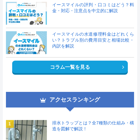
イースマイルの評判・口コミはどう？料
金・対応・注意点を中立的に解説
イースマイルの水道修理料金はどれくら
い？トラブル別の費用目安と相場比較・
内訳を解説
コラム一覧を見る
アクセスランキング
排水トラップとは？全7種類の仕組み・構
1
造を図解で解説！