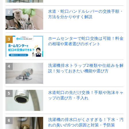
水道・蛇口ハンドルレバーの交換手順・
2
方法を分かりやすく解説
ホームセンターで蛇口交換は可能！料金
3
の相場や業者選びのポイント
洗濯機排水トラップ2種類や仕組みを解
4
説！知っておきたい機能や選び方
水道蛇口の先だけ交換！手順や泡沫キャ
5
ップの選び方・手入れ
洗濯機の排水口がくさすぎる！下水・汚
6
れの臭いの5つの原因と対策・予防策