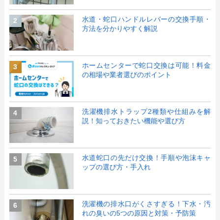
水道・蛇口ハンドルレバーの交換手順・
2
方法を分かりやすく解説
ホームセンターで蛇口交換は可能！料金
3
の相場や業者選びのポイント
洗濯機排水トラップ2種類や仕組みを解
4
説！知っておきたい機能や選び方
水道蛇口の先だけ交換！手順や泡沫キャ
5
ップの選び方・手入れ
洗濯機の排水口がくさすぎる！下水・汚
6
れの臭いの5つの原因と対策・予防策