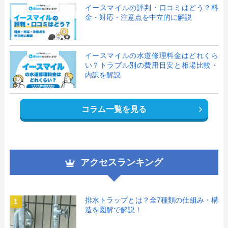
イースマイルの評判・口コミはどう？料
金・対応・注意点を中立的に解説
イースマイルの水道修理料金はどれくら
い？トラブル別の費用目安と相場比較・
内訳を解説
コラム一覧を見る
アクセスランキング
排水トラップとは？全7種類の仕組み・構
1
造を図解で解説！