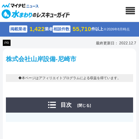
1,422
55,710
掲載業者
業者
相談件数
件以上
※2026年8月時点
PR
最終更新日： 2022.12.7
株式会社山岸設備-尼崎市
◆本ページはアフィリエイトプログラムによる収益を得ています。
目次
[閉じる]