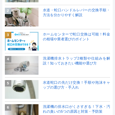
水道・蛇口ハンドルレバーの交換手順・
2
方法を分かりやすく解説
ホームセンターで蛇口交換は可能！料金
3
の相場や業者選びのポイント
洗濯機排水トラップ2種類や仕組みを解
4
説！知っておきたい機能や選び方
水道蛇口の先だけ交換！手順や泡沫キャ
5
ップの選び方・手入れ
洗濯機の排水口がくさすぎる！下水・汚
6
れの臭いの5つの原因と対策・予防策