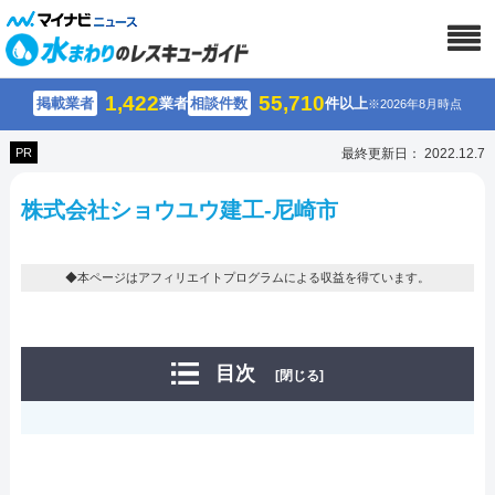
1,422
55,710
掲載業者
業者
相談件数
件以上
※2026年8月時点
PR
最終更新日： 2022.12.7
株式会社ショウユウ建工-尼崎市
◆本ページはアフィリエイトプログラムによる収益を得ています。
目次
[閉じる]