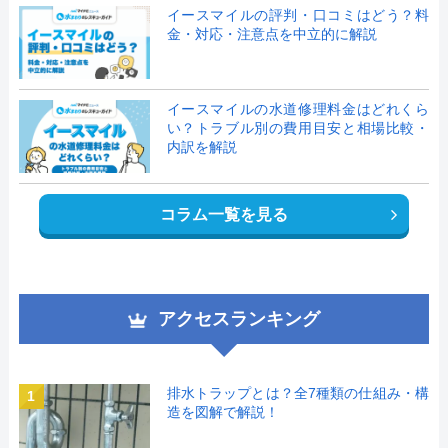
イースマイルの評判・口コミはどう？料
金・対応・注意点を中立的に解説
イースマイルの水道修理料金はどれくら
い？トラブル別の費用目安と相場比較・
内訳を解説
コラム一覧を見る
アクセスランキング
排水トラップとは？全7種類の仕組み・構
1
造を図解で解説！