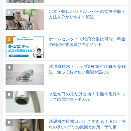
水道・蛇口ハンドルレバーの交換手順・
2
方法を分かりやすく解説
ホームセンターで蛇口交換は可能！料金
3
の相場や業者選びのポイント
洗濯機排水トラップ2種類や仕組みを解
4
説！知っておきたい機能や選び方
水道蛇口の先だけ交換！手順や泡沫キャ
5
ップの選び方・手入れ
洗濯機の排水口がくさすぎる！下水・汚
6
れの臭いの5つの原因と対策・予防策