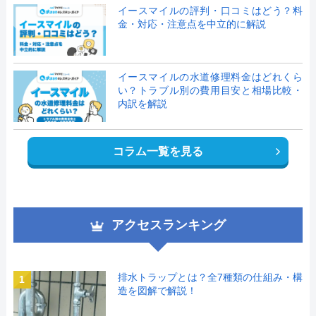
イースマイルの評判・口コミはどう？料
金・対応・注意点を中立的に解説
イースマイルの水道修理料金はどれくら
い？トラブル別の費用目安と相場比較・
内訳を解説
コラム一覧を見る
アクセスランキング
排水トラップとは？全7種類の仕組み・構
1
造を図解で解説！