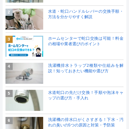
水道・蛇口ハンドルレバーの交換手順・
2
方法を分かりやすく解説
ホームセンターで蛇口交換は可能！料金
3
の相場や業者選びのポイント
洗濯機排水トラップ2種類や仕組みを解
4
説！知っておきたい機能や選び方
水道蛇口の先だけ交換！手順や泡沫キャ
5
ップの選び方・手入れ
洗濯機の排水口がくさすぎる！下水・汚
6
れの臭いの5つの原因と対策・予防策