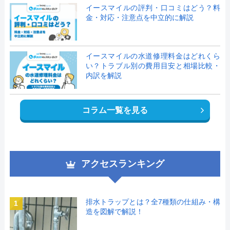
イースマイルの評判・口コミはどう？料
金・対応・注意点を中立的に解説
イースマイルの水道修理料金はどれくら
い？トラブル別の費用目安と相場比較・
内訳を解説
コラム一覧を見る
アクセスランキング
排水トラップとは？全7種類の仕組み・構
1
造を図解で解説！