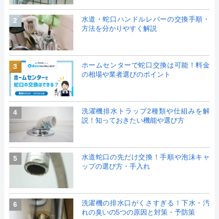
水道・蛇口ハンドルレバーの交換手順・
2
方法を分かりやすく解説
ホームセンターで蛇口交換は可能！料金
3
の相場や業者選びのポイント
洗濯機排水トラップ2種類や仕組みを解
4
説！知っておきたい機能や選び方
水道蛇口の先だけ交換！手順や泡沫キャ
5
ップの選び方・手入れ
洗濯機の排水口がくさすぎる！下水・汚
6
れの臭いの5つの原因と対策・予防策