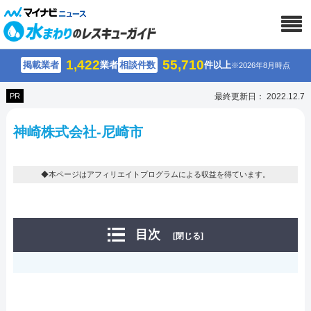
1,422
55,710
掲載業者
業者
相談件数
件以上
※2026年8月時点
PR
最終更新日： 2022.12.7
神崎株式会社-尼崎市
◆本ページはアフィリエイトプログラムによる収益を得ています。
目次
[閉じる]