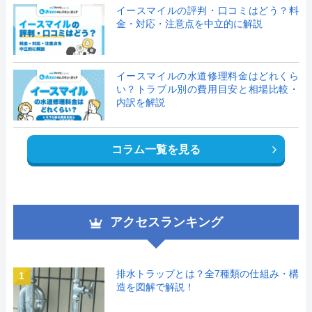
イースマイルの評判・口コミはどう？料
金・対応・注意点を中立的に解説
イースマイルの水道修理料金はどれくら
い？トラブル別の費用目安と相場比較・
内訳を解説
コラム一覧を見る
アクセスランキング
排水トラップとは？全7種類の仕組み・構
1
造を図解で解説！