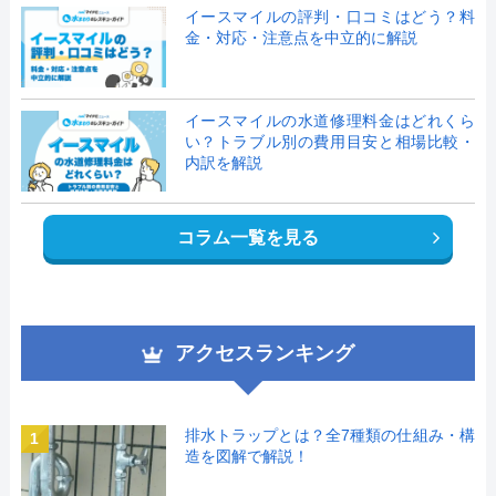
イースマイルの評判・口コミはどう？料
金・対応・注意点を中立的に解説
イースマイルの水道修理料金はどれくら
い？トラブル別の費用目安と相場比較・
内訳を解説
コラム一覧を見る
アクセスランキング
排水トラップとは？全7種類の仕組み・構
1
造を図解で解説！