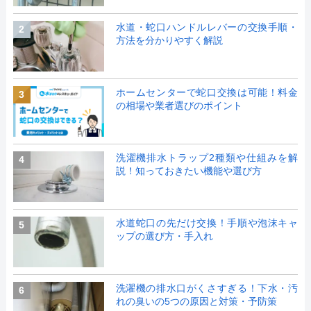
水道・蛇口ハンドルレバーの交換手順・
2
方法を分かりやすく解説
ホームセンターで蛇口交換は可能！料金
3
の相場や業者選びのポイント
洗濯機排水トラップ2種類や仕組みを解
4
説！知っておきたい機能や選び方
水道蛇口の先だけ交換！手順や泡沫キャ
5
ップの選び方・手入れ
洗濯機の排水口がくさすぎる！下水・汚
6
れの臭いの5つの原因と対策・予防策