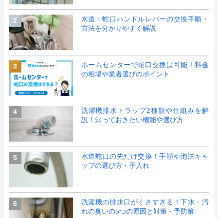
水道・蛇口ハンドルレバーの交換手順・
2
方法を分かりやすく解説
ホームセンターで蛇口交換は可能！料金
3
の相場や業者選びのポイント
洗濯機排水トラップ2種類や仕組みを解
4
説！知っておきたい機能や選び方
水道蛇口の先だけ交換！手順や泡沫キャ
5
ップの選び方・手入れ
洗濯機の排水口がくさすぎる！下水・汚
6
れの臭いの5つの原因と対策・予防策