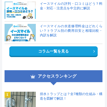
イースマイルの評判・口コミはどう？料
金・対応・注意点を中立的に解説
イースマイルの水道修理料金はどれくら
い？トラブル別の費用目安と相場比較・
内訳を解説
コラム一覧を見る
アクセスランキング
排水トラップとは？全7種類の仕組み・構
1
造を図解で解説！