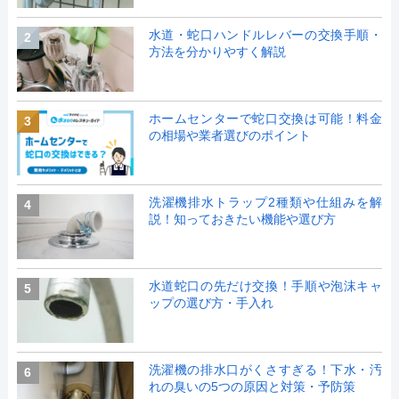
水道・蛇口ハンドルレバーの交換手順・
2
方法を分かりやすく解説
ホームセンターで蛇口交換は可能！料金
3
の相場や業者選びのポイント
洗濯機排水トラップ2種類や仕組みを解
4
説！知っておきたい機能や選び方
水道蛇口の先だけ交換！手順や泡沫キャ
5
ップの選び方・手入れ
洗濯機の排水口がくさすぎる！下水・汚
6
れの臭いの5つの原因と対策・予防策