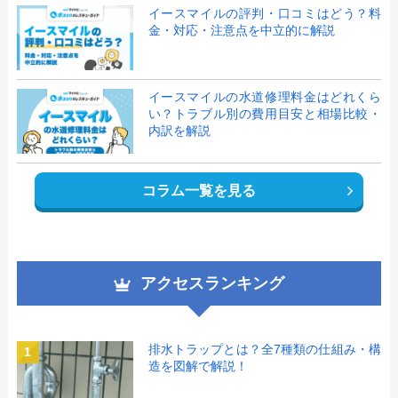
イースマイルの評判・口コミはどう？料
金・対応・注意点を中立的に解説
イースマイルの水道修理料金はどれくら
い？トラブル別の費用目安と相場比較・
内訳を解説
コラム一覧を見る
アクセスランキング
排水トラップとは？全7種類の仕組み・構
1
造を図解で解説！