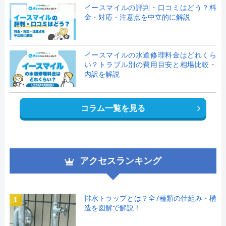
イースマイルの評判・口コミはどう？料
金・対応・注意点を中立的に解説
イースマイルの水道修理料金はどれくら
い？トラブル別の費用目安と相場比較・
内訳を解説
コラム一覧を見る
アクセスランキング
排水トラップとは？全7種類の仕組み・構
1
造を図解で解説！