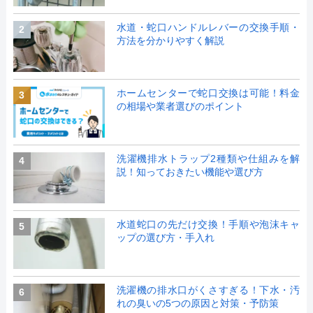
水道・蛇口ハンドルレバーの交換手順・
2
方法を分かりやすく解説
ホームセンターで蛇口交換は可能！料金
3
の相場や業者選びのポイント
洗濯機排水トラップ2種類や仕組みを解
4
説！知っておきたい機能や選び方
水道蛇口の先だけ交換！手順や泡沫キャ
5
ップの選び方・手入れ
洗濯機の排水口がくさすぎる！下水・汚
6
れの臭いの5つの原因と対策・予防策