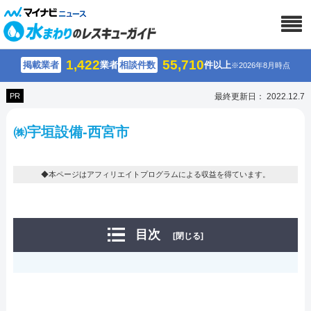
1,422
55,710
掲載業者
業者
相談件数
件以上
※2026年8月時点
PR
最終更新日： 2022.12.7
㈱宇垣設備-西宮市
◆本ページはアフィリエイトプログラムによる収益を得ています。
目次
[閉じる]