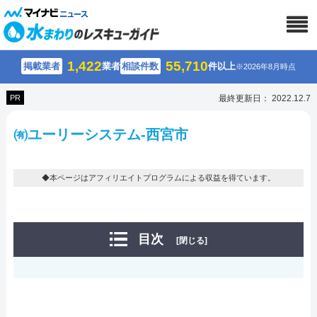
1,422
55,710
掲載業者
業者
相談件数
件以上
※2026年8月時点
PR
最終更新日： 2022.12.7
㈲ユーリーシステム-西宮市
◆本ページはアフィリエイトプログラムによる収益を得ています。
目次
[閉じる]