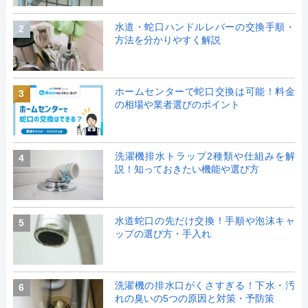
水道・蛇口ハンドルレバーの交換手順・
2
方法を分かりやすく解説
ホームセンターで蛇口交換は可能！料金
3
の相場や業者選びのポイント
洗濯機排水トラップ2種類や仕組みを解
4
説！知っておきたい機能や選び方
水道蛇口の先だけ交換！手順や泡沫キャ
5
ップの選び方・手入れ
洗濯機の排水口がくさすぎる！下水・汚
6
れの臭いの5つの原因と対策・予防策