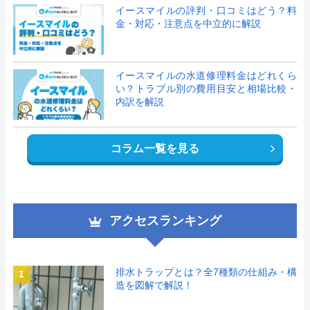
イースマイルの評判・口コミはどう？料
金・対応・注意点を中立的に解説
イースマイルの水道修理料金はどれくら
い？トラブル別の費用目安と相場比較・
内訳を解説
コラム一覧を見る
アクセスランキング
排水トラップとは？全7種類の仕組み・構
1
造を図解で解説！