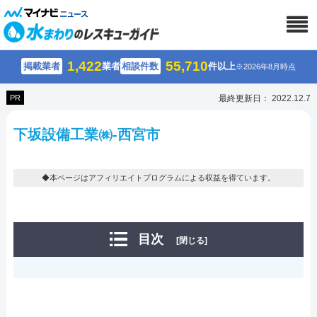
1,422
55,710
掲載業者
業者
相談件数
件以上
※2026年8月時点
PR
最終更新日： 2022.12.7
下坂設備工業㈱-西宮市
◆本ページはアフィリエイトプログラムによる収益を得ています。
目次
[閉じる]