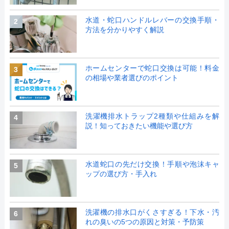
水道・蛇口ハンドルレバーの交換手順・
2
方法を分かりやすく解説
ホームセンターで蛇口交換は可能！料金
3
の相場や業者選びのポイント
洗濯機排水トラップ2種類や仕組みを解
4
説！知っておきたい機能や選び方
水道蛇口の先だけ交換！手順や泡沫キャ
5
ップの選び方・手入れ
洗濯機の排水口がくさすぎる！下水・汚
6
れの臭いの5つの原因と対策・予防策