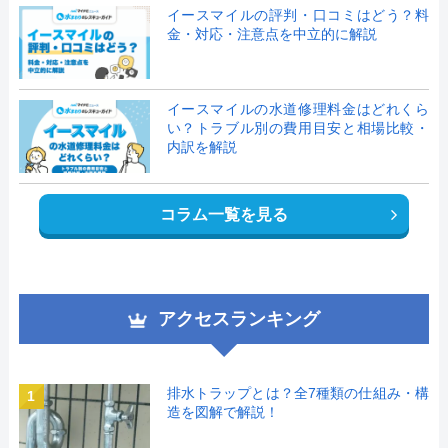
イースマイルの評判・口コミはどう？料
金・対応・注意点を中立的に解説
イースマイルの水道修理料金はどれくら
い？トラブル別の費用目安と相場比較・
内訳を解説
コラム一覧を見る
アクセスランキング
排水トラップとは？全7種類の仕組み・構
1
造を図解で解説！