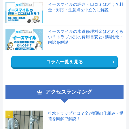
イースマイルの評判・口コミはどう？料
金・対応・注意点を中立的に解説
イースマイルの水道修理料金はどれくら
い？トラブル別の費用目安と相場比較・
内訳を解説
コラム一覧を見る
アクセスランキング
排水トラップとは？全7種類の仕組み・構
1
造を図解で解説！