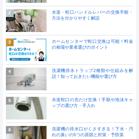
水道・蛇口ハンドルレバーの交換手順・
2
方法を分かりやすく解説
ホームセンターで蛇口交換は可能！料金
3
の相場や業者選びのポイント
洗濯機排水トラップ2種類や仕組みを解
4
説！知っておきたい機能や選び方
水道蛇口の先だけ交換！手順や泡沫キャ
5
ップの選び方・手入れ
洗濯機の排水口がくさすぎる！下水・汚
6
れの臭いの5つの原因と対策・予防策