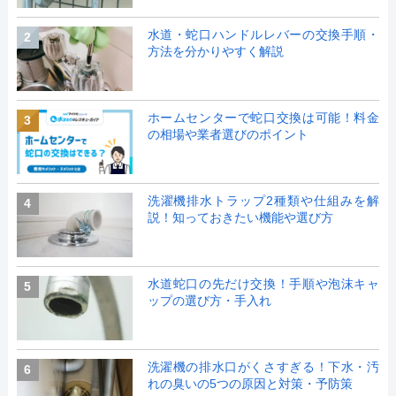
水道・蛇口ハンドルレバーの交換手順・
2
方法を分かりやすく解説
ホームセンターで蛇口交換は可能！料金
3
の相場や業者選びのポイント
洗濯機排水トラップ2種類や仕組みを解
4
説！知っておきたい機能や選び方
水道蛇口の先だけ交換！手順や泡沫キャ
5
ップの選び方・手入れ
洗濯機の排水口がくさすぎる！下水・汚
6
れの臭いの5つの原因と対策・予防策