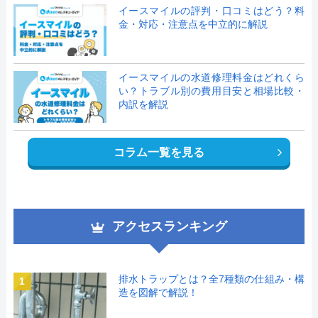
イースマイルの評判・口コミはどう？料
金・対応・注意点を中立的に解説
イースマイルの水道修理料金はどれくら
い？トラブル別の費用目安と相場比較・
内訳を解説
コラム一覧を見る
アクセスランキング
排水トラップとは？全7種類の仕組み・構
1
造を図解で解説！