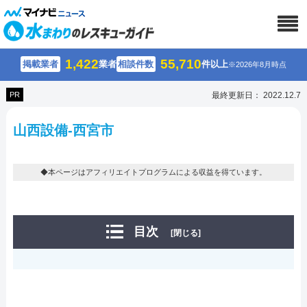
1,422
55,710
掲載業者
業者
相談件数
件以上
※2026年8月時点
PR
最終更新日： 2022.12.7
山⻄設備-西宮市
◆本ページはアフィリエイトプログラムによる収益を得ています。
目次
[閉じる]