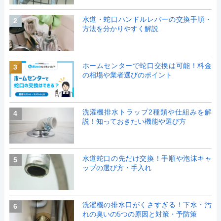
水道・蛇口ハンドルレバーの交換手順・
2
方法を分かりやすく解説
ホームセンターで蛇口交換は可能！料金
3
の相場や業者選びのポイント
洗濯機排水トラップ2種類や仕組みを解
4
説！知っておきたい機能や選び方
水道蛇口の先だけ交換！手順や泡沫キャ
5
ップの選び方・手入れ
洗濯機の排水口がくさすぎる！下水・汚
6
れの臭いの5つの原因と対策・予防策