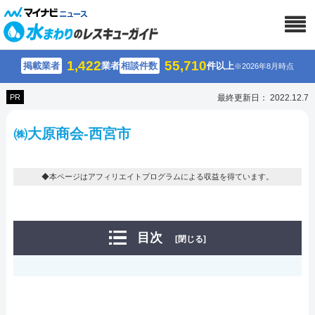
1,422
55,710
掲載業者
業者
相談件数
件以上
※2026年8月時点
PR
最終更新日： 2022.12.7
㈱大原商会-西宮市
◆本ページはアフィリエイトプログラムによる収益を得ています。
目次
[閉じる]