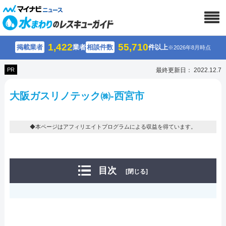
1,422
55,710
掲載業者
業者
相談件数
件以上
※2026年8月時点
PR
最終更新日： 2022.12.7
大阪ガスリノテック㈱-西宮市
◆本ページはアフィリエイトプログラムによる収益を得ています。
目次
[閉じる]