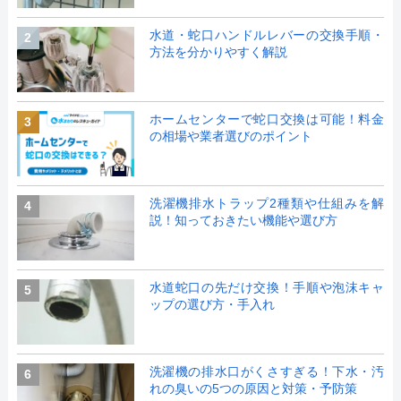
水道・蛇口ハンドルレバーの交換手順・
2
方法を分かりやすく解説
ホームセンターで蛇口交換は可能！料金
3
の相場や業者選びのポイント
洗濯機排水トラップ2種類や仕組みを解
4
説！知っておきたい機能や選び方
水道蛇口の先だけ交換！手順や泡沫キャ
5
ップの選び方・手入れ
洗濯機の排水口がくさすぎる！下水・汚
6
れの臭いの5つの原因と対策・予防策