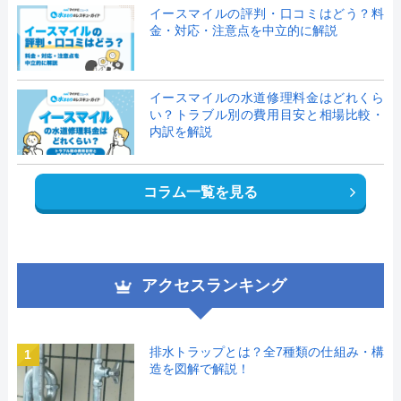
イースマイルの評判・口コミはどう？料
金・対応・注意点を中立的に解説
イースマイルの水道修理料金はどれくら
い？トラブル別の費用目安と相場比較・
内訳を解説
コラム一覧を見る
アクセスランキング
排水トラップとは？全7種類の仕組み・構
1
造を図解で解説！