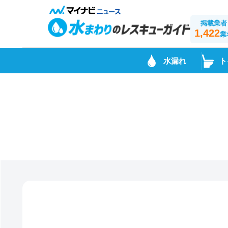
掲載業者
1,422
業
水漏れ
ト