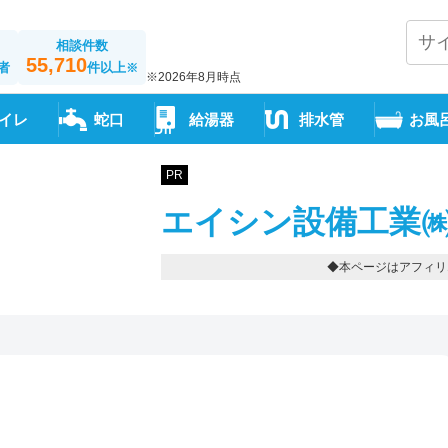
相談件数
55,710
者
件以上
※
※2026年8月時点
イレ
蛇口
給湯器
排水管
お風
PR
エイシン設備工業㈱
◆本ページはアフィリ