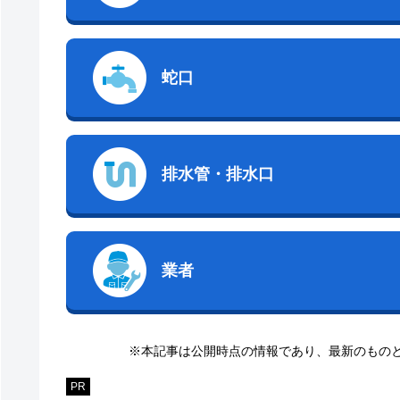
蛇口
排水管・排水口
業者
※本記事は公開時点の情報であり、最新のもの
PR