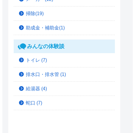
掃除(19)
助成金・補助金(1)
みんなの体験談
トイレ
(7)
排水口・排水管
(1)
給湯器
(4)
蛇口
(7)