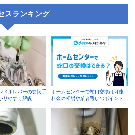
セスランキング
3
ンドルレバーの交換手
ホームセンターで蛇口交換は可能！
かりやすく解説
料金の相場や業者選びのポイント
6