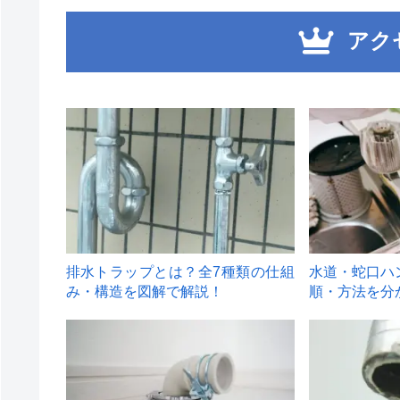
アク
1
2
排水トラップとは？全7種類の仕組
水道・蛇口ハ
み・構造を図解で解説！
順・方法を分
4
5