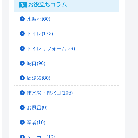
お役立ちコラム
水漏れ(60)
トイレ(172)
トイレリフォーム(39)
蛇口(96)
給湯器(80)
排水管・排水口(106)
お風呂(9)
業者(10)
メーカー(12)