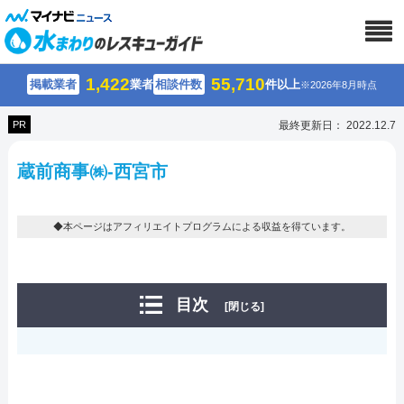
1,422
55,710
掲載業者
業者
相談件数
件以上
※2026年8月時点
PR
最終更新日： 2022.12.7
蔵前商事㈱-西宮市
◆本ページはアフィリエイトプログラムによる収益を得ています。
目次
[閉じる]