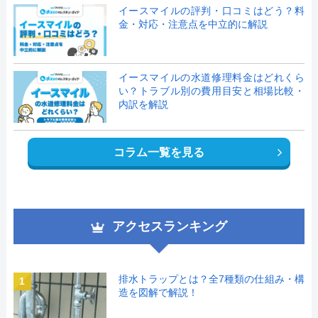
イースマイルの評判・口コミはどう？料
金・対応・注意点を中立的に解説
イースマイルの水道修理料金はどれくら
い？トラブル別の費用目安と相場比較・
内訳を解説
コラム一覧を見る
アクセスランキング
排水トラップとは？全7種類の仕組み・構
1
造を図解で解説！