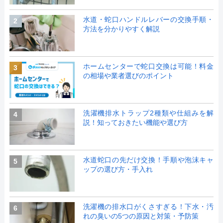
水道・蛇口ハンドルレバーの交換手順・
2
方法を分かりやすく解説
ホームセンターで蛇口交換は可能！料金
3
の相場や業者選びのポイント
洗濯機排水トラップ2種類や仕組みを解
4
説！知っておきたい機能や選び方
水道蛇口の先だけ交換！手順や泡沫キャ
5
ップの選び方・手入れ
洗濯機の排水口がくさすぎる！下水・汚
6
れの臭いの5つの原因と対策・予防策