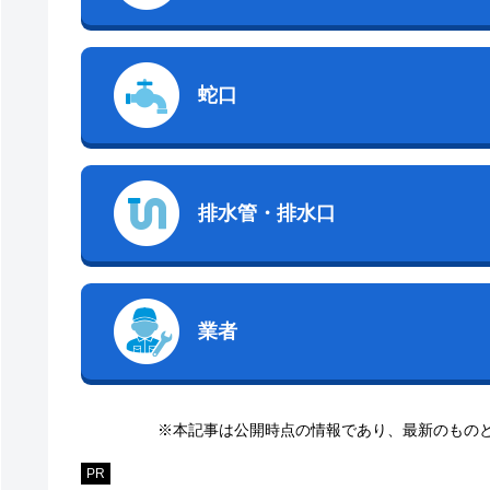
蛇口
排水管・排水口
業者
※本記事は公開時点の情報であり、最新のもの
PR