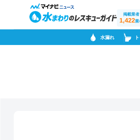
掲載業者
1,422
業
水漏れ
ト