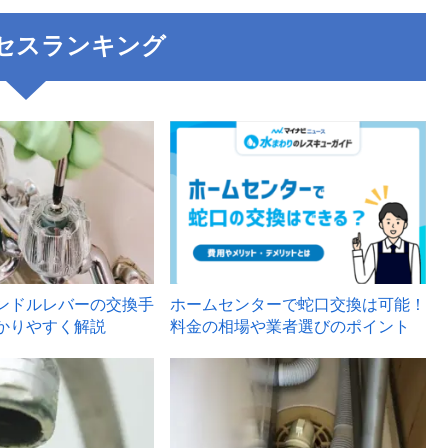
セスランキング
3
ンドルレバーの交換手
ホームセンターで蛇口交換は可能！
かりやすく解説
料金の相場や業者選びのポイント
6