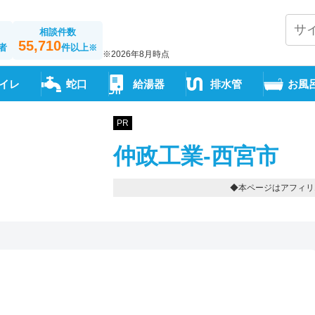
相談件数
55,710
者
件以上
※
※2026年8月時点
イレ
蛇口
給湯器
排水管
お風
PR
仲政工業-西宮市
◆本ページはアフィリ