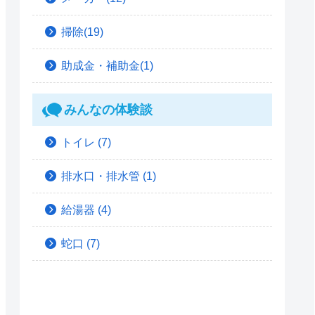
掃除(19)
助成金・補助金(1)
みんなの体験談
トイレ
(7)
排水口・排水管
(1)
給湯器
(4)
蛇口
(7)