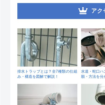
アク
1
2
排水トラップとは？全7種類の仕組
水道・蛇口ハ
み・構造を図解で解説！
順・方法を分
4
5