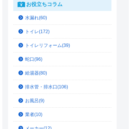
お役立ちコラム
水漏れ(60)
トイレ(172)
トイレリフォーム(39)
蛇口(96)
給湯器(80)
排水管・排水口(106)
お風呂(9)
業者(10)
メーカー(12)