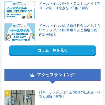
イースマイルの評判・口コミはどう？料
金・対応・注意点を中立的に解説
イースマイルの水道修理料金はどれくら
い？トラブル別の費用目安と相場比較・
内訳を解説
コラム一覧を見る
アクセスランキング
排水トラップとは？全7種類の仕組み・構
1
造を図解で解説！