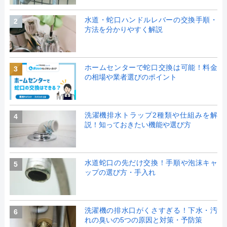
水道・蛇口ハンドルレバーの交換手順・
2
方法を分かりやすく解説
ホームセンターで蛇口交換は可能！料金
3
の相場や業者選びのポイント
洗濯機排水トラップ2種類や仕組みを解
4
説！知っておきたい機能や選び方
水道蛇口の先だけ交換！手順や泡沫キャ
5
ップの選び方・手入れ
洗濯機の排水口がくさすぎる！下水・汚
6
れの臭いの5つの原因と対策・予防策