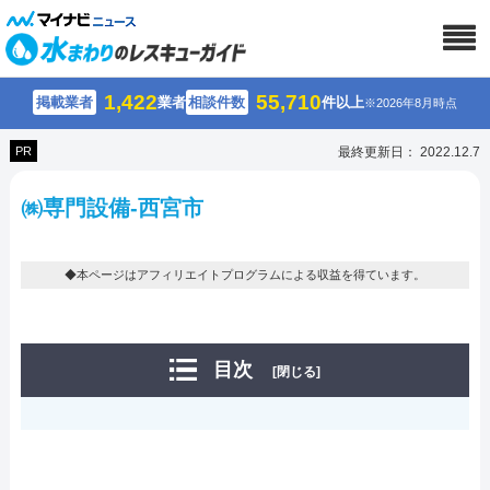
1,422
55,710
掲載業者
業者
相談件数
件以上
※2026年8月時点
PR
最終更新日： 2022.12.7
㈱専門設備-西宮市
◆本ページはアフィリエイトプログラムによる収益を得ています。
目次
[閉じる]