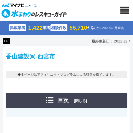
1,422
55,710
掲載業者
業者
相談件数
件以上
※2026年8月時点
PR
最終更新日： 2022.12.7
香山建設㈱-西宮市
◆本ページはアフィリエイトプログラムによる収益を得ています。
目次
[閉じる]