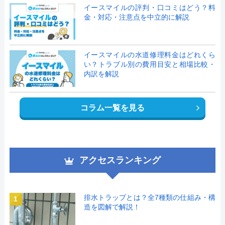
イースマイルの評判・口コミはどう？料
金・対応・注意点を中立的に解説
イースマイルの水道修理料金はどれくら
い？トラブル別の費用目安と相場比較・
内訳を解説
コラム一覧を見る
アクセスランキング
排水トラップとは？全7種類の仕組み・構
1
造を図解で解説！