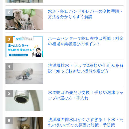
水道・蛇口ハンドルレバーの交換手順・
2
方法を分かりやすく解説
ホームセンターで蛇口交換は可能！料金
3
の相場や業者選びのポイント
洗濯機排水トラップ2種類や仕組みを解
4
説！知っておきたい機能や選び方
水道蛇口の先だけ交換！手順や泡沫キャ
5
ップの選び方・手入れ
洗濯機の排水口がくさすぎる！下水・汚
6
れの臭いの5つの原因と対策・予防策