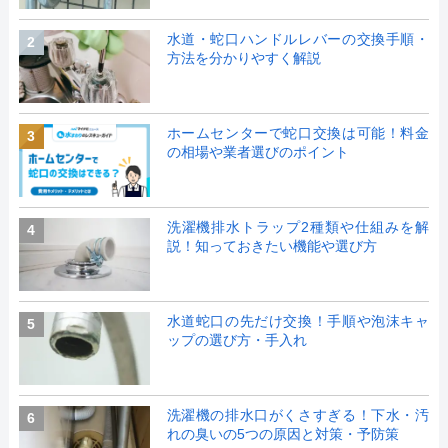
水道・蛇口ハンドルレバーの交換手順・
2
方法を分かりやすく解説
ホームセンターで蛇口交換は可能！料金
3
の相場や業者選びのポイント
洗濯機排水トラップ2種類や仕組みを解
4
説！知っておきたい機能や選び方
水道蛇口の先だけ交換！手順や泡沫キャ
5
ップの選び方・手入れ
洗濯機の排水口がくさすぎる！下水・汚
6
れの臭いの5つの原因と対策・予防策