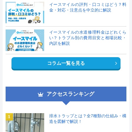
イースマイルの評判・口コミはどう？料
金・対応・注意点を中立的に解説
イースマイルの水道修理料金はどれくら
い？トラブル別の費用目安と相場比較・
内訳を解説
コラム一覧を見る
アクセスランキング
排水トラップとは？全7種類の仕組み・構
1
造を図解で解説！