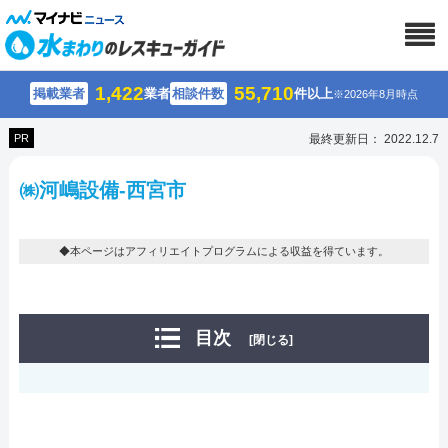
1,422
55,710
掲載業者
業者
相談件数
件以上
※2026年8月時点
PR
最終更新日： 2022.12.7
㈱河嶋設備-西宮市
◆本ページはアフィリエイトプログラムによる収益を得ています。
目次
[閉じる]