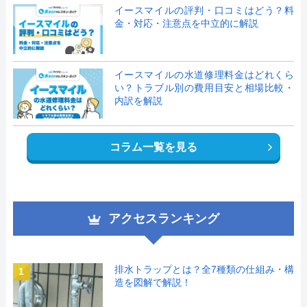
イースマイルの評判・口コミはどう？料
金・対応・注意点を中立的に解説
イースマイルの水道修理料金はどれくら
い？トラブル別の費用目安と相場比較・
内訳を解説
コラム一覧を見る
アクセスランキング
排水トラップとは？全7種類の仕組み・構
1
造を図解で解説！