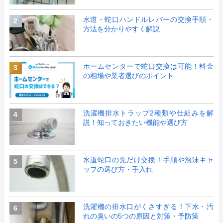
水道・蛇口ハンドルレバーの交換手順・
2
方法を分かりやすく解説
ホームセンターで蛇口交換は可能！料金
3
の相場や業者選びのポイント
洗濯機排水トラップ2種類や仕組みを解
4
説！知っておきたい機能や選び方
水道蛇口の先だけ交換！手順や泡沫キャ
5
ップの選び方・手入れ
洗濯機の排水口がくさすぎる！下水・汚
6
れの臭いの5つの原因と対策・予防策