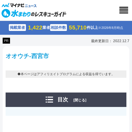
1,422
55,710
掲載業者
業者
相談件数
件以上
※2026年8月時点
PR
最終更新日： 2022.12.7
オオウチ-西宮市
◆本ページはアフィリエイトプログラムによる収益を得ています。
目次
[閉じる]