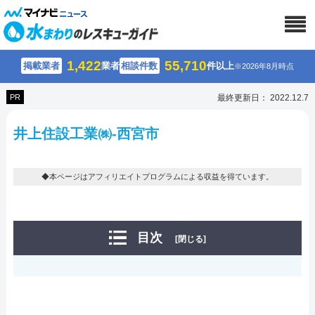
1,422
55,710
掲載業者
業者
相談件数
件以上
※2026年8月時点
PR
最終更新日： 2022.12.7
井上住設工業㈱-西宮市
◆本ページはアフィリエイトプログラムによる収益を得ています。
目次
[閉じる]