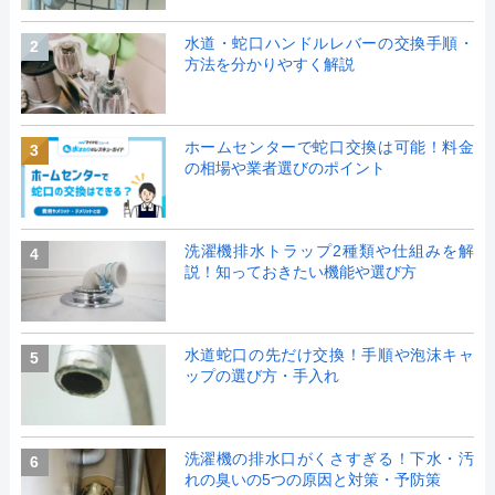
水道・蛇口ハンドルレバーの交換手順・
2
方法を分かりやすく解説
ホームセンターで蛇口交換は可能！料金
3
の相場や業者選びのポイント
洗濯機排水トラップ2種類や仕組みを解
4
説！知っておきたい機能や選び方
水道蛇口の先だけ交換！手順や泡沫キャ
5
ップの選び方・手入れ
洗濯機の排水口がくさすぎる！下水・汚
6
れの臭いの5つの原因と対策・予防策