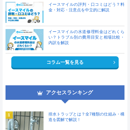
イースマイルの評判・口コミはどう？料
金・対応・注意点を中立的に解説
イースマイルの水道修理料金はどれくら
い？トラブル別の費用目安と相場比較・
内訳を解説
コラム一覧を見る
アクセスランキング
排水トラップとは？全7種類の仕組み・構
1
造を図解で解説！