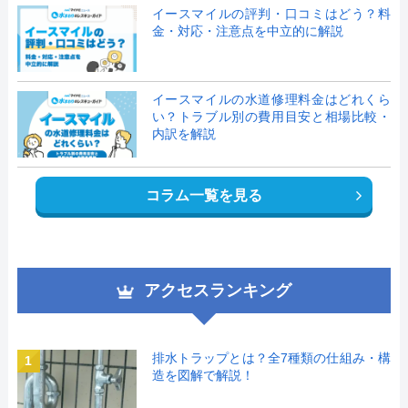
イースマイルの評判・口コミはどう？料
金・対応・注意点を中立的に解説
イースマイルの水道修理料金はどれくら
い？トラブル別の費用目安と相場比較・
内訳を解説
コラム一覧を見る
アクセスランキング
排水トラップとは？全7種類の仕組み・構
1
造を図解で解説！