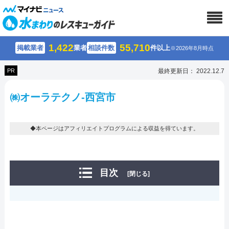
1,422
55,710
掲載業者
業者
相談件数
件以上
※2026年8月時点
PR
最終更新日： 2022.12.7
㈱オーラテクノ-西宮市
◆本ページはアフィリエイトプログラムによる収益を得ています。
目次
[閉じる]