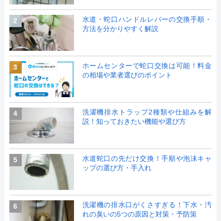
水道・蛇口ハンドルレバーの交換手順・
2
方法を分かりやすく解説
ホームセンターで蛇口交換は可能！料金
3
の相場や業者選びのポイント
洗濯機排水トラップ2種類や仕組みを解
4
説！知っておきたい機能や選び方
水道蛇口の先だけ交換！手順や泡沫キャ
5
ップの選び方・手入れ
洗濯機の排水口がくさすぎる！下水・汚
6
れの臭いの5つの原因と対策・予防策