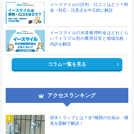
イースマイルの評判・口コミはどう？料
金・対応・注意点を中立的に解説
イースマイルの水道修理料金はどれくら
い？トラブル別の費用目安と相場比較・
内訳を解説
コラム一覧を見る
アクセスランキング
排水トラップとは？全7種類の仕組み・構
1
造を図解で解説！