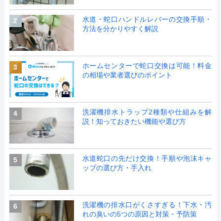
水道・蛇口ハンドルレバーの交換手順・
2
方法を分かりやすく解説
ホームセンターで蛇口交換は可能！料金
3
の相場や業者選びのポイント
洗濯機排水トラップ2種類や仕組みを解
4
説！知っておきたい機能や選び方
水道蛇口の先だけ交換！手順や泡沫キャ
5
ップの選び方・手入れ
洗濯機の排水口がくさすぎる！下水・汚
6
れの臭いの5つの原因と対策・予防策