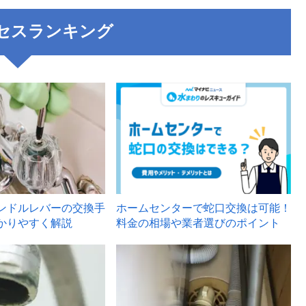
セスランキング
3
ンドルレバーの交換手
ホームセンターで蛇口交換は可能！
かりやすく解説
料金の相場や業者選びのポイント
6