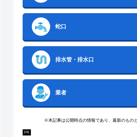
蛇口
排水管・排水口
業者
※本記事は公開時点の情報であり、最新のもの
PR