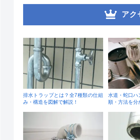
アク
1
2
排水トラップとは？全7種類の仕組
水道・蛇口ハ
み・構造を図解で解説！
順・方法を分
4
5