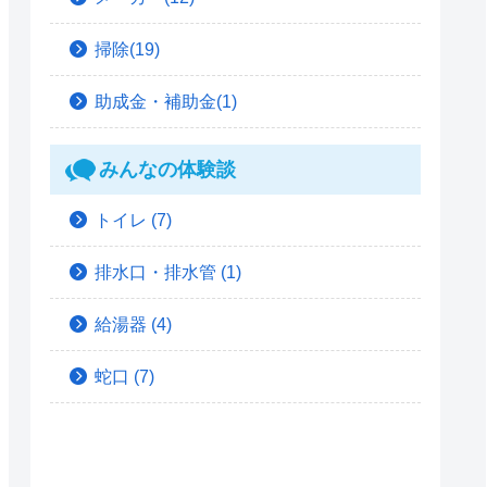
掃除(19)
助成金・補助金(1)
みんなの体験談
トイレ
(7)
排水口・排水管
(1)
給湯器
(4)
蛇口
(7)