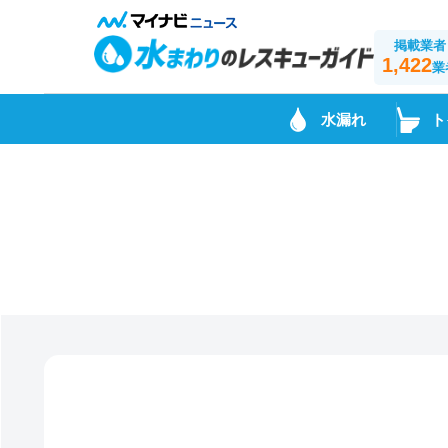
掲載業者
1,422
業
水漏れ
ト