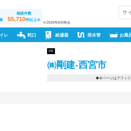
相談件数
55,710
者
件以上
※
※2026年8月時点
イレ
蛇口
給湯器
排水管
お風
PR
㈱剛建-西宮市
◆本ページはアフィリ