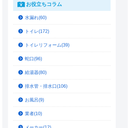
お役立ちコラム
水漏れ(60)
トイレ(172)
トイレリフォーム(39)
蛇口(96)
給湯器(80)
排水管・排水口(106)
お風呂(9)
業者(10)
メーカー(12)