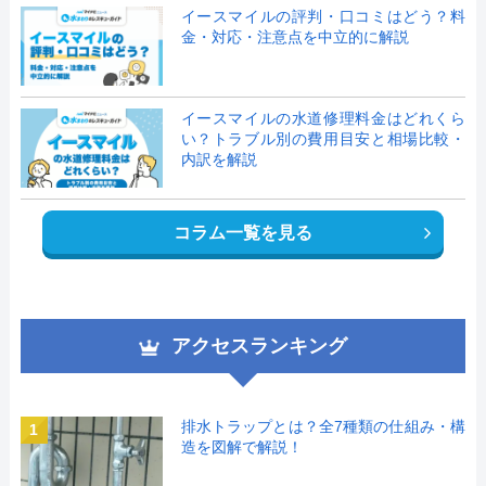
イースマイルの評判・口コミはどう？料
金・対応・注意点を中立的に解説
イースマイルの水道修理料金はどれくら
い？トラブル別の費用目安と相場比較・
内訳を解説
コラム一覧を見る
アクセスランキング
排水トラップとは？全7種類の仕組み・構
1
造を図解で解説！