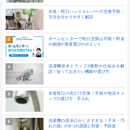
水道・蛇口ハンドルレバーの交換手順・
2
方法を分かりやすく解説
ホームセンターで蛇口交換は可能！料金
3
の相場や業者選びのポイント
洗濯機排水トラップ2種類や仕組みを解
4
説！知っておきたい機能や選び方
水道蛇口の先だけ交換！手順や泡沫キャ
5
ップの選び方・手入れ
洗濯機の排水口がくさすぎる！下水・汚
6
れの臭いの5つの原因と対策・予防策