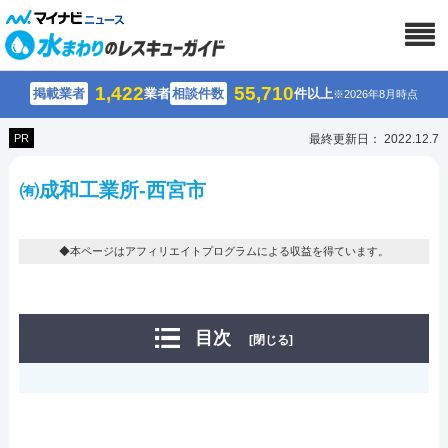
1,422
55,710
掲載業者
業者
相談件数
件以上
※2026年8月時点
PR
最終更新日： 2022.12.7
㈲成和工業所-西宮市
◆本ページはアフィリエイトプログラムによる収益を得ています。
目次
[閉じる]