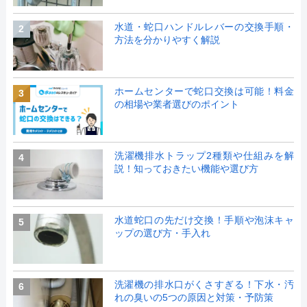
水道・蛇口ハンドルレバーの交換手順・
2
方法を分かりやすく解説
ホームセンターで蛇口交換は可能！料金
3
の相場や業者選びのポイント
洗濯機排水トラップ2種類や仕組みを解
4
説！知っておきたい機能や選び方
水道蛇口の先だけ交換！手順や泡沫キャ
5
ップの選び方・手入れ
洗濯機の排水口がくさすぎる！下水・汚
6
れの臭いの5つの原因と対策・予防策