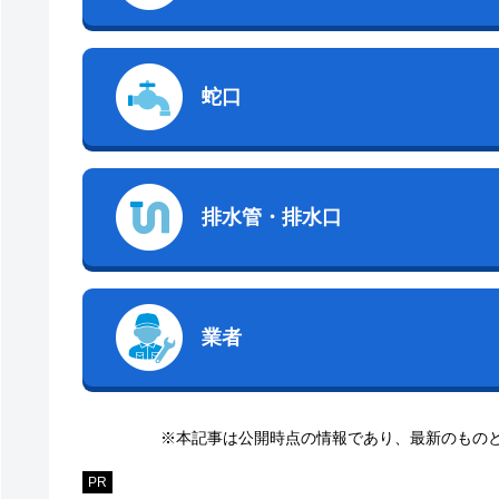
蛇口
排水管・排水口
業者
※本記事は公開時点の情報であり、最新のもの
PR