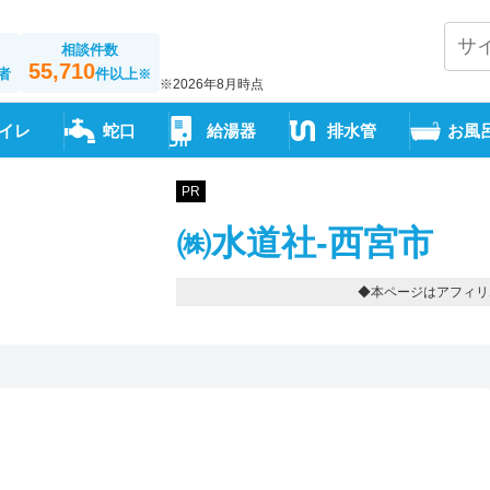
相談件数
55,710
者
件以上
※
※2026年8月時点
イレ
蛇口
給湯器
排水管
お風
PR
㈱水道社-西宮市
◆本ページはアフィリ