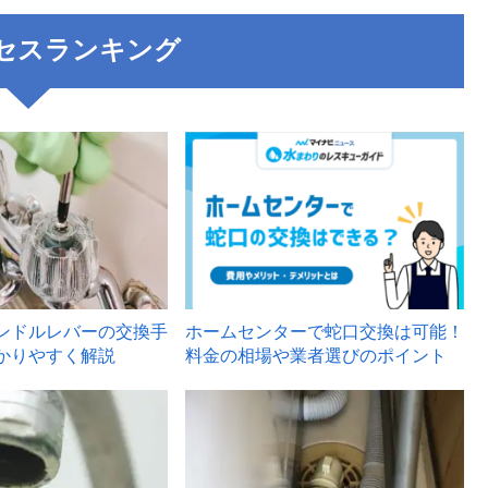
セスランキング
3
ンドルレバーの交換手
ホームセンターで蛇口交換は可能！
かりやすく解説
料金の相場や業者選びのポイント
6