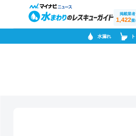
掲載業者
1,422
業
水漏れ
ト