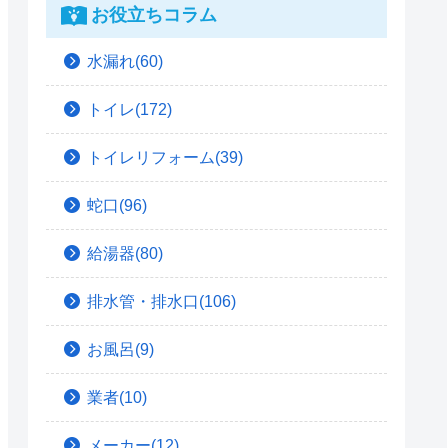
お役立ちコラム
水漏れ(60)
トイレ(172)
トイレリフォーム(39)
蛇口(96)
給湯器(80)
排水管・排水口(106)
お風呂(9)
業者(10)
メーカー(12)