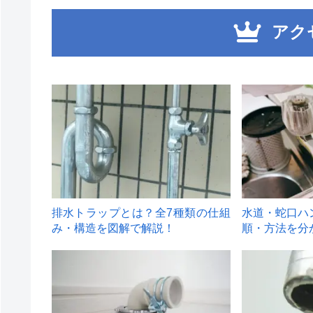
アク
1
2
排水トラップとは？全7種類の仕組
水道・蛇口ハ
み・構造を図解で解説！
順・方法を分
4
5