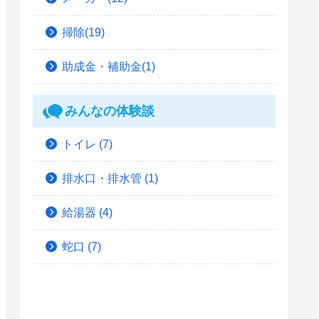
掃除(19)
助成金・補助金(1)
みんなの体験談
トイレ
(7)
排水口・排水管
(1)
給湯器
(4)
蛇口
(7)