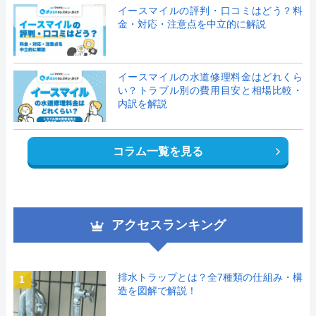
イースマイルの評判・口コミはどう？料
金・対応・注意点を中立的に解説
イースマイルの水道修理料金はどれくら
い？トラブル別の費用目安と相場比較・
内訳を解説
コラム一覧を見る
アクセスランキング
排水トラップとは？全7種類の仕組み・構
1
造を図解で解説！