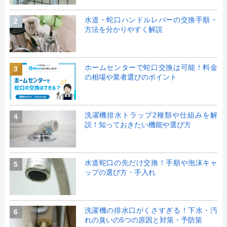
水道・蛇口ハンドルレバーの交換手順・
2
方法を分かりやすく解説
ホームセンターで蛇口交換は可能！料金
3
の相場や業者選びのポイント
洗濯機排水トラップ2種類や仕組みを解
4
説！知っておきたい機能や選び方
水道蛇口の先だけ交換！手順や泡沫キャ
5
ップの選び方・手入れ
洗濯機の排水口がくさすぎる！下水・汚
6
れの臭いの5つの原因と対策・予防策