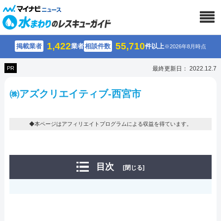
1,422
55,710
掲載業者
業者
相談件数
件以上
※2026年8月時点
PR
最終更新日： 2022.12.7
㈱アズクリエイティブ-西宮市
◆本ページはアフィリエイトプログラムによる収益を得ています。
目次
[閉じる]