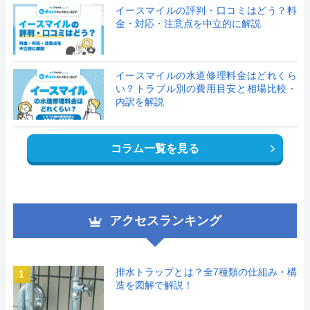
イースマイルの評判・口コミはどう？料
金・対応・注意点を中立的に解説
イースマイルの水道修理料金はどれくら
い？トラブル別の費用目安と相場比較・
内訳を解説
コラム一覧を見る
アクセスランキング
排水トラップとは？全7種類の仕組み・構
1
造を図解で解説！