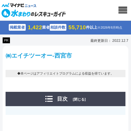
1,422
55,710
掲載業者
業者
相談件数
件以上
※2026年8月時点
PR
最終更新日： 2022.12.7
㈱エイチツーオー-西宮市
◆本ページはアフィリエイトプログラムによる収益を得ています。
目次
[閉じる]