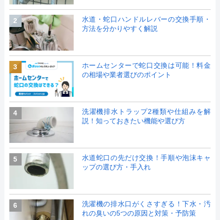
水道・蛇口ハンドルレバーの交換手順・
2
方法を分かりやすく解説
ホームセンターで蛇口交換は可能！料金
3
の相場や業者選びのポイント
洗濯機排水トラップ2種類や仕組みを解
4
説！知っておきたい機能や選び方
水道蛇口の先だけ交換！手順や泡沫キャ
5
ップの選び方・手入れ
洗濯機の排水口がくさすぎる！下水・汚
6
れの臭いの5つの原因と対策・予防策