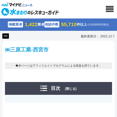
1,422
55,710
掲載業者
業者
相談件数
件以上
※2026年8月時点
PR
最終更新日： 2022.12.7
㈱三原工業-西宮市
◆本ページはアフィリエイトプログラムによる収益を得ています。
目次
[閉じる]