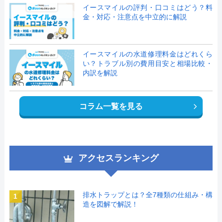
イースマイルの評判・口コミはどう？料
金・対応・注意点を中立的に解説
イースマイルの水道修理料金はどれくら
い？トラブル別の費用目安と相場比較・
内訳を解説
コラム一覧を見る
アクセスランキング
排水トラップとは？全7種類の仕組み・構
1
造を図解で解説！