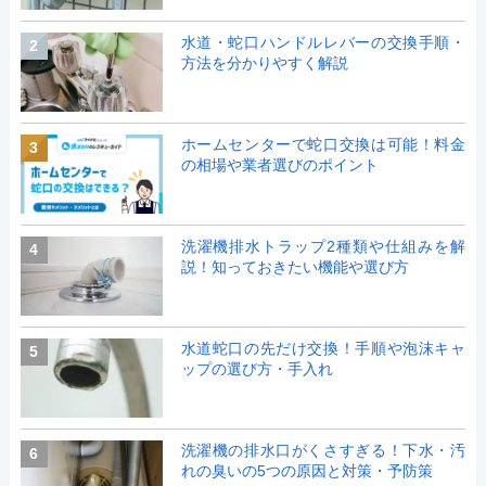
水道・蛇口ハンドルレバーの交換手順・
2
方法を分かりやすく解説
ホームセンターで蛇口交換は可能！料金
3
の相場や業者選びのポイント
洗濯機排水トラップ2種類や仕組みを解
4
説！知っておきたい機能や選び方
水道蛇口の先だけ交換！手順や泡沫キャ
5
ップの選び方・手入れ
洗濯機の排水口がくさすぎる！下水・汚
6
れの臭いの5つの原因と対策・予防策