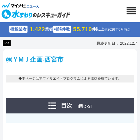
1,422
55,710
掲載業者
業者
相談件数
件以上
※2026年8月時点
PR
最終更新日： 2022.12.7
㈱ＹMＪ企画-西宮市
◆本ページはアフィリエイトプログラムによる収益を得ています。
目次
[閉じる]