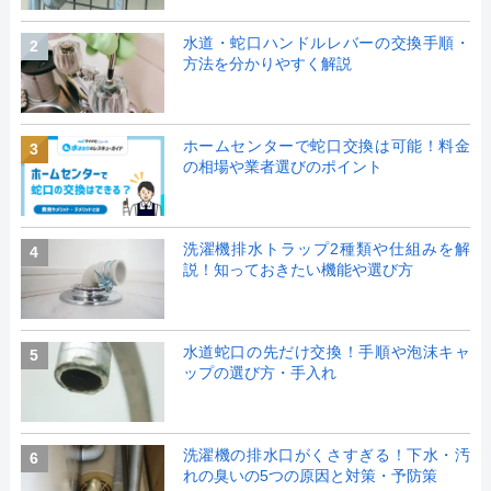
水道・蛇口ハンドルレバーの交換手順・
2
方法を分かりやすく解説
ホームセンターで蛇口交換は可能！料金
3
の相場や業者選びのポイント
洗濯機排水トラップ2種類や仕組みを解
4
説！知っておきたい機能や選び方
水道蛇口の先だけ交換！手順や泡沫キャ
5
ップの選び方・手入れ
洗濯機の排水口がくさすぎる！下水・汚
6
れの臭いの5つの原因と対策・予防策