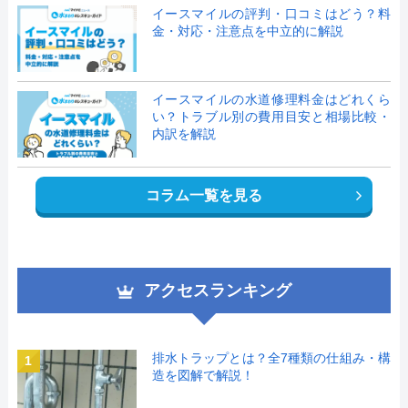
イースマイルの評判・口コミはどう？料
金・対応・注意点を中立的に解説
イースマイルの水道修理料金はどれくら
い？トラブル別の費用目安と相場比較・
内訳を解説
コラム一覧を見る
アクセスランキング
排水トラップとは？全7種類の仕組み・構
1
造を図解で解説！